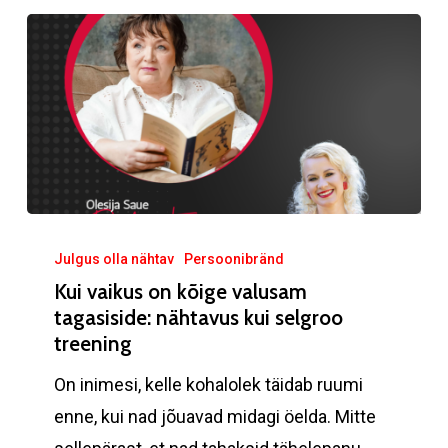
Kui
vaikus
Julgus olla nähtav
Persoonibränd
Kui vaikus on kõige valusam
on
tagasiside: nähtavus kui selgroo
kõige
treening
valusam
On inimesi, kelle kohalolek täidab ruumi
tagasiside:
enne, kui nad jõuavad midagi öelda. Mitte
nähtavus