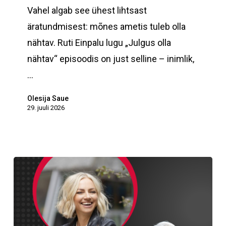
ametis
Vahel algab see ühest lihtsast
peab
äratundmisest: mõnes ametis tuleb olla
olema
nähtav. Ruti Einpalu lugu „Julgus olla
nähtaval“
nähtav“ episoodis on just selline – inimlik,
…
Olesija Saue
29. juuli 2026