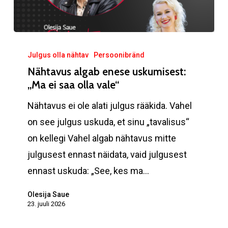
Nähtavus
algab
Julgus olla nähtav
Persoonibränd
Nähtavus algab enese uskumisest:
enese
„Ma ei saa olla vale“
uskumisest:
„Ma
Nähtavus ei ole alati julgus rääkida. Vahel
ei
on see julgus uskuda, et sinu „tavalisus“
saa
on kellegi Vahel algab nähtavus mitte
olla
julgusest ennast näidata, vaid julgusest
vale“
ennast uskuda: „See, kes ma…
Olesija Saue
23. juuli 2026