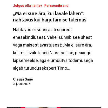
ei
Julgus olla nähtav
Persoonibränd
„Ma ei sure ära, kui lavale lähen“:
sure
nähtavus kui harjutamise tulemus
ära,
kui
Nähtavus ei sünni alati suurest
lavale
enesekindlusest. Vahel sünnib see ühest
lähen“:
väga maisest avastusest: „Ma ei sure ära,
nähtavus
kui ma lavale lähen.“Just sellise, peaaegu
kui
lapsemeelse, aga elumuutva tõdemusega
harjutamise
algab turundusekspert Timo…
tulemus
Olesija Saue
3. juuni 2026