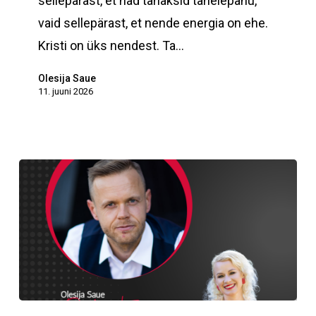
sellepärast, et nad tahaksid tähelepanu,
kui
vaid sellepärast, et nende energia on ehe.
selgroo
Kristi on üks nendest. Ta…
treening
Olesija Saue
11. juuni 2026
„Ma